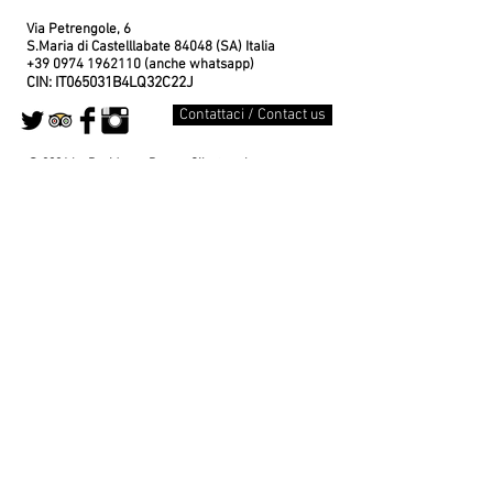
Via Petrengole, 6
S.Maria di Castelllabate 84048 (SA) Italia
+39 0974 1962110
(anche whatsapp)
CIN: IT065031B4LQ32C22J
Contattaci / Contact us
© 2026 by Residence Domus Cilento srl