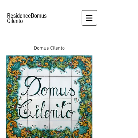
ResidenceDomus
Cilento
Domus Cilento