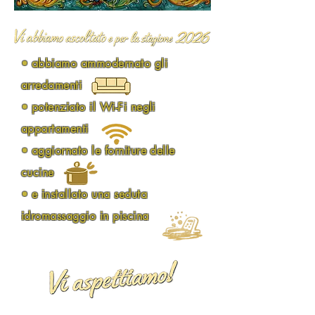
• abbiamo ammodernato gli
arredamenti
• potenziato il Wi-Fi negli
appartamenti
• aggiornato le forniture delle
cucine
• e installato una seduta
idromassaggio in piscina