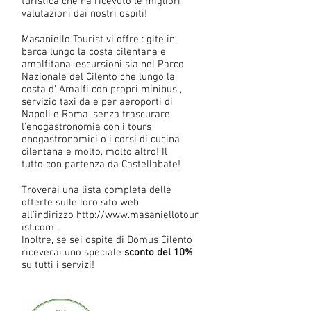
turistica che ha ricevuto le migliori
valutazioni dai nostri ospiti!
Masaniello Tourist vi offre : gite in
barca lungo la costa cilentana e
amalfitana, escursioni sia nel Parco
Nazionale del Cilento che lungo la
costa d' Amalfi con propri minibus ,
servizio taxi da e per aeroporti di
Napoli e Roma ,senza trascurare
l'enogastronomia con i tours
enogastronomici o i corsi di cucina
cilentana e molto, molto altro! Il
tutto con partenza da Castellabate!
Troverai una lista completa delle
offerte sulle loro sito web
all'indirizzo
http://www.masaniellotour
ist.com
.
Inoltre, se sei ospite di Domus Cilento
riceverai uno speciale
sconto del
10%
su tutti i servizi!